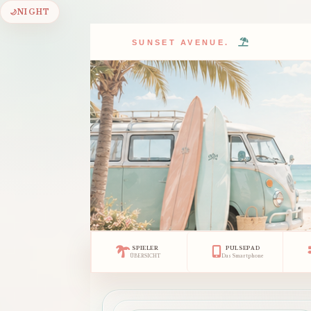
🌙
NIGHT
SUNSET AVENUE.
SPIELER
PULSEPAD
ÜBERSICHT
Das Smartphone