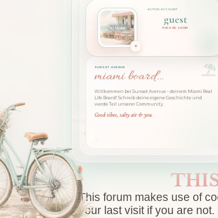
guest
PLEASE LOGIN
SUNSET AVENUE
miami board...
Willkommen bei Sunset Avenue – deinem Miami Real
Life Board! Schreib deine eigene Geschichte und
werde Teil unserer Community.
Good vibes, salty air & you.
THI
This forum makes use of cook
your last visit if you are n