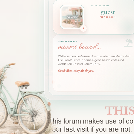
guest
PLEASE LOGIN
SUNSET AVENUE
miami board...
Willkommen bei Sunset Avenue – deinem Miami Real
Life Board! Schreib deine eigene Geschichte und
werde Teil unserer Community.
Good vibes, salty air & you.
THI
This forum makes use of cook
your last visit if you are n