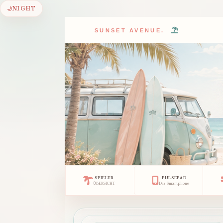
🌙
NIGHT
SUNSET AVENUE.
SPIELER
PULSEPAD
ÜBERSICHT
Das Smartphone