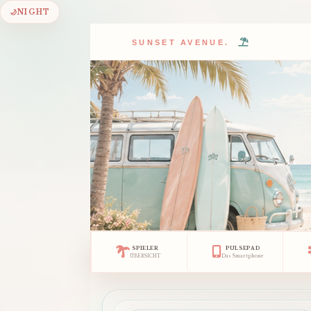
🌙
NIGHT
SUNSET AVENUE.
SPIELER
PULSEPAD
ÜBERSICHT
Das Smartphone