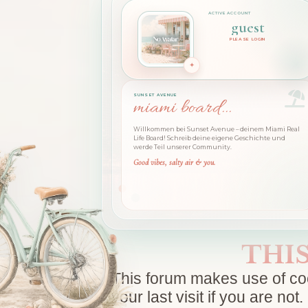
guest
PLEASE LOGIN
SUNSET AVENUE
miami board...
Willkommen bei Sunset Avenue – deinem Miami Real
Life Board! Schreib deine eigene Geschichte und
werde Teil unserer Community.
Good vibes, salty air & you.
THI
This forum makes use of cook
your last visit if you are n