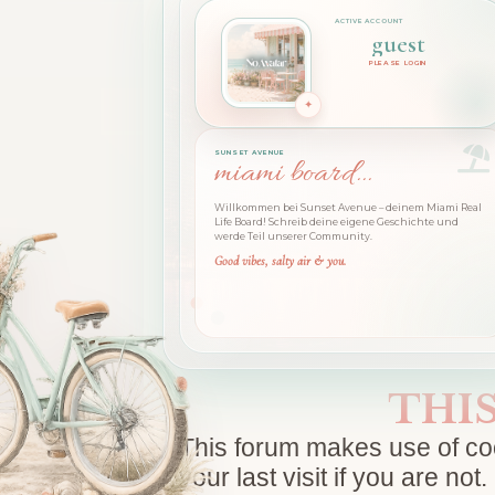
guest
PLEASE LOGIN
SUNSET AVENUE
miami board...
Willkommen bei Sunset Avenue – deinem Miami Real
Life Board! Schreib deine eigene Geschichte und
werde Teil unserer Community.
Good vibes, salty air & you.
THI
This forum makes use of cook
your last visit if you are n