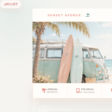
🌙
NIGHT
SUNSET AVENUE.
SPIELER
PULSEPAD
ÜBERSICHT
Das Smartphone